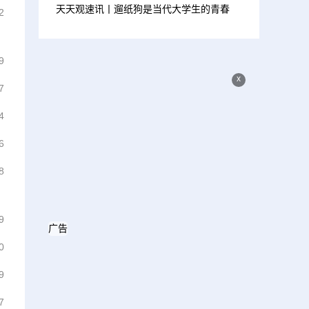
天天观速讯丨遛纸狗是当代大学生的青春
2
9
x
7
4
6
8
9
广告
0
9
7