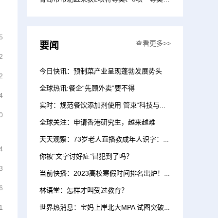
是全市各区、市获特等...
5
查看更多>>
要闻
2
今日快讯：预制菜产业呈现蓬勃发展势头
2
全球热讯:餐企“先顾外卖”要不得
4
实时：规范餐饮添加剂使用 管束“科技与狠活”
0
全球关注：申请香港研究生，越来越难
天天观察：73岁老人直播教成年人识字：他们不该被忽视
4
你被“文字讨好症”冒犯到了吗？
3
当前快播：2023高校寒假时间排名出炉！有人喜提57天寒假
6
林语堂：怎样才叫受过教育？
1
世界热消息：宝妈上岸北大MPA 试图突破一堵无形的墙