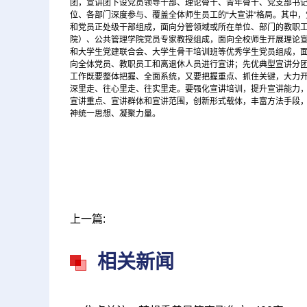
团，宣讲团下设党员领导干部、理论骨干、青年骨干、党支部书记
位、各部门深度参与、覆盖全体师生员工的“大宣讲”格局。其中
和党员正处级干部组成，面向分管领域或所在单位、部门的教职
院）、公共管理学院党员专家教授组成，面向全校师生开展理论
和大学生党建联合会、大学生骨干培训班等优秀学生党员组成，
向全体党员、教职员工和离退休人员进行宣讲；先优典型宣讲分
工作既要整体把握、全面系统，又要把握重点、抓住关键，大力
深里走、往心里走、往实里走。要强化宣讲培训，提升宣讲能力
宣讲重点、宣讲群体和宣讲范围，创新形式载体，丰富方法手段
神统一思想、凝聚力量。
关键词：
党员领
上一篇:
相关新闻