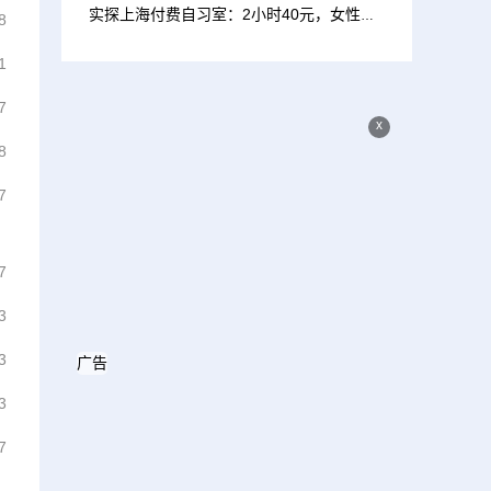
实探上海付费自习室：2小时40元，女性学员远超男性
8
1
7
x
8
7
7
3
3
广告
3
7