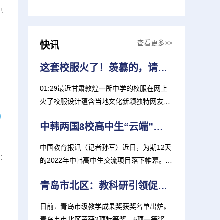
记
查看更多>>
快讯
这套校服火了！羡慕的，请举手！
01:29最近甘肃敦煌一所中学的校服在网上
火了校服设计蕴含当地文化新颖独特网友纷
纷表示：“太好看了！”...
中韩两国8校高中生“云端”共上一堂课
中国教育报讯（记者孙军）近日，为期12天
:
的2022年中韩高中生交流项目落下帷幕。青
岛外事服务职业学校、...
青岛市北区：教科研引领促进教师快速成长
日前，青岛市级教学成果奖获奖名单出炉。
青岛市市北区荣获2项特等奖、5项一等奖，