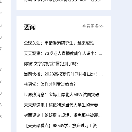
4
是全市各区、市获特等...
2
6
查看更多>>
要闻
8
全球关注：申请香港研究生，越来越难
7
天天观察：73岁老人直播教成年人识字：他们不该被忽视
你被“文字讨好症”冒犯到了吗？
7
当前快播：2023高校寒假时间排名出炉！有人喜提57天寒假
7
林语堂：怎样才叫受过教育？
0
世界热消息：宝妈上岸北大MPA 试图突破一堵无形的墙
6
天天观速讯丨遛纸狗是当代大学生的青春
封面评论｜给班费立规矩，避免那些被裹挟的“心甘情愿”
8
【天天聚看点】985退学，放弃过万工资，我花7年考上清华