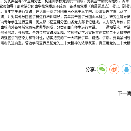
、先优典型等5个宣讲分团，构建由学校党委统一领导，党委宣传部统筹组织，各单
，党员领导干部宣讲分团由学校党委班子成员，各基层党委（直属党总支）书记、副书
工、青年学生进行宣讲；理论骨干宣讲分团由马克思主义学院、经济管理学院（商学
宣讲，并对其他分团宣讲员进行培训辅导；青年骨干宣讲分团由本科生、研究生辅导员
面向青年学生进行宣讲；党支部书记宣讲分团由各党支部书记组成，以支部为单位，面
团由校内外各领域党员先优典型组成，分类别面向师生进行宣讲。 通知要求，宣讲
开展分层次、多形式、全方位的宣讲和阐释，持续推动学习宣传贯彻党的二十大精神往
，增强宣讲的感染力和针对性，切实把党的二十大精神讲深、讲透、讲活。要紧紧围绕
，培树先进典型，营造学习宣传贯彻党的二十大精神的浓厚氛围，真正用党的二十大精
导干部
凝聚力量
组织领导
分享:
下一篇