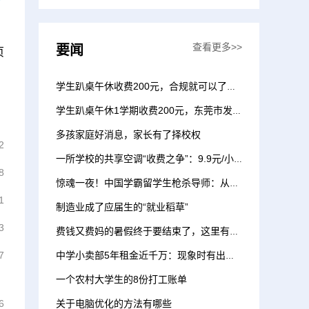
查看更多>>
要闻
页
学生趴桌午休收费200元，合规就可以了吗？
学生趴桌午休1学期收费200元，东莞市发改局：收费合理；教育局回应了
多孩家庭好消息，家长有了择校权
2
一所学校的共享空调“收费之争”：9.9元/小时！有家长喊贵，学校和运营商回应
8
惊魂一夜！中国学霸留学生枪杀导师：从「别人家的孩子」到杀人犯
1
制造业成了应届生的“就业稻草”
3
费钱又费妈的暑假终于要结束了，这里有一份家长们的“带娃账单”
7
中学小卖部5年租金近千万：现象时有出现，教育部有经营要求
一个农村大学生的8份打工账单
6
关于电脑优化的方法有哪些